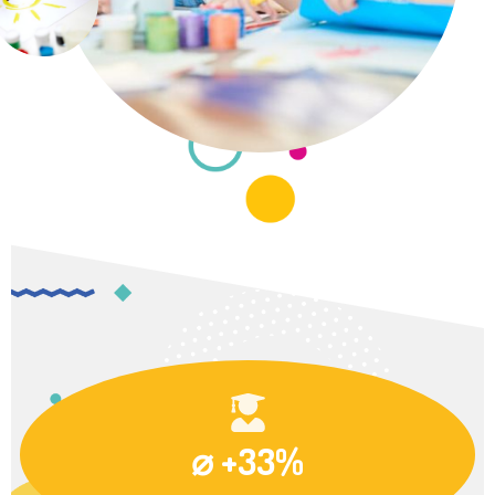
⌀ +33%